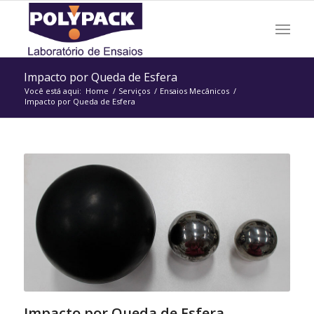
Impacto por Queda de Esfera
Você está aqui:
Home
/
Serviços
/
Ensaios Mecânicos
/
Impacto por Queda de Esfera
Impacto por Queda de Esfera