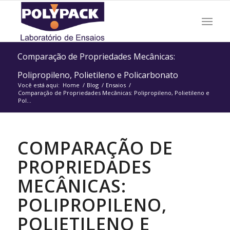
Comparação de Propriedades Mecânicas:
Polipropileno, Polietileno e Policarbonato
Você está aqui:
Home
/
Blog
/
Ensaios
/
Comparação de Propriedades Mecânicas: Polipropileno, Polietileno e
Pol...
COMPARAÇÃO DE
PROPRIEDADES
MECÂNICAS:
POLIPROPILENO,
POLIETILENO E