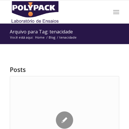
Arquivo para Tag: tenacidade
Você está aqui:
Home
/
Blog
/
tenacidade
Posts