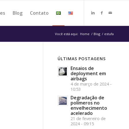
tes
Blog
Contato
Você está aqui:
Home
/
Blog
/
estufa
ÚLTIMAS POSTAGENS
Ensaios de
deployment em
airbags
4 de março de 2024 -
10:53
Degradação de
polímeros no
envelhecimento
acelerado
21 de fevereiro de
2024 - 09:15