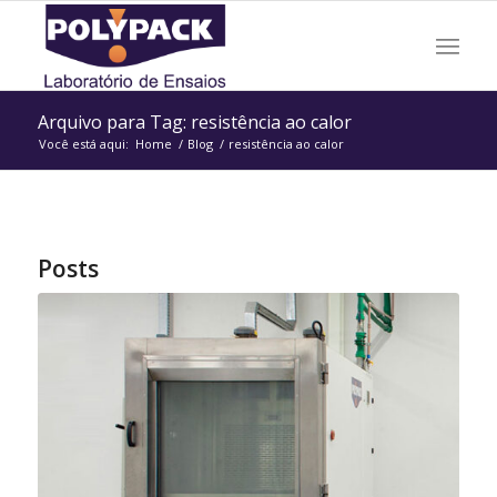
Arquivo para Tag: resistência ao calor
Você está aqui:
Home
/
Blog
/
resistência ao calor
Posts